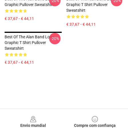
-20%
-20%
Graphic Pullover Sweatshirt
Graphic T Shirt Pullover
Sweatshirt
€ 37,67 - € 44,11
€ 37,67 - € 44,11
Best Of The Alan Band Logo
-20%
Graphic T Shirt Pullover
Sweatshirt
€ 37,67 - € 44,11
Footer
Envio mundial
Compre com confiança