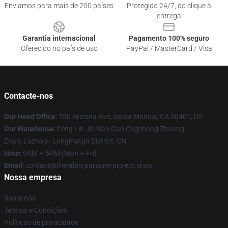
Enviamos para mais de 200 países
Protegido 24/7, do clique à
entrega
Garantia internacional
Pagamento 100% seguro
Oferecido no país de uso
PayPal / MasterCard / Visa
Contacte-nos
Our Head Office
: 730 Arizona Ave, Santa Monica, CA 90401, US
Our Warehouse
: Feng Lin Jie Nan Gao Cngchong Zhuang
Zhan, Luzhou - Longmatan District, CN
Hour
: 9AM – 5PM (Mon – Fri)
Email
: contact@the-alan-parsons-project.shop
Nossa empresa
Sobre nós
Termos e Condições
Políticas de privacidade