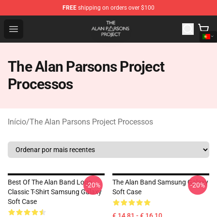
FREE
shipping on orders over $100
The Alan Parsons Project Store - Official The Alan Pars
Open menu
The Alan Parsons Project
Processos
Início
/
The Alan Parsons Project Processos
Best Of The Alan Band Logo
The Alan Band Samsung Galaxy
-20%
-20%
Classic T-Shirt Samsung Galaxy
Soft Case
Soft Case
€ 14,81 - € 16,10