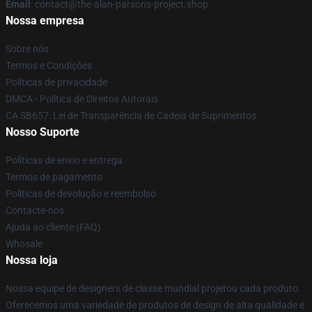
Email
: contact@the-alan-parsons-project.shop
Nossa empresa
Sobre nós
Termos e Condições
Políticas de privacidade
DMCA - Política de Direitos Autorais
CA SB657: Lei de Transparência de Cadeia de Suprimentos
Nosso Suporte
Políticas de envio e entrega
Termos de pagamento
Políticas de devolução e reembolso
Contacte-nos
Ajuda ao cliente (FAQ)
Whosale
Nossa loja
Nossa equipe de designers de classe mundial projetou cada produto.
Oferecemos uma variedade de produtos de design de alta qualidade e