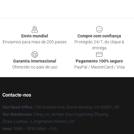
Footer
Envio mundial
Compre com confiança
Enviamos para mais de 200 países
Protegido 24/7, do clique à
entrega
Garantia internacional
Pagamento 100% seguro
Oferecido no país de uso
PayPal / MasterCard / Visa
Contacte-nos
Our Head Office
: 730 Arizona Ave, Santa Monica, CA 90401, US
Our Warehouse
: Feng Lin Jie Nan Gao Cngchong Zhuang
Zhan, Luzhou - Longmatan District, CN
Hour
: 9AM – 5PM (Mon – Fri)