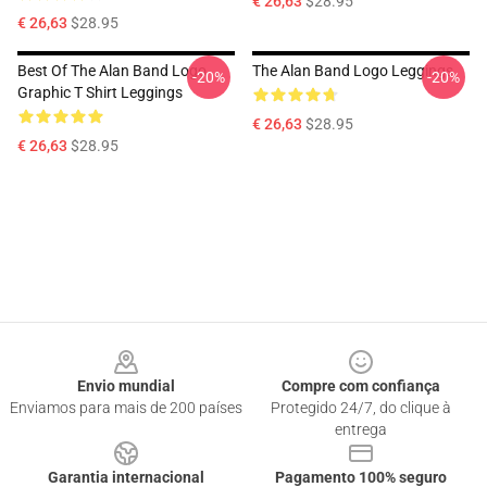
€ 26,63
$28.95
€ 26,63
$28.95
Best Of The Alan Band Logo
The Alan Band Logo Leggings
-20%
-20%
Graphic T Shirt Leggings
€ 26,63
$28.95
€ 26,63
$28.95
Footer
Envio mundial
Compre com confiança
Enviamos para mais de 200 países
Protegido 24/7, do clique à
entrega
Garantia internacional
Pagamento 100% seguro