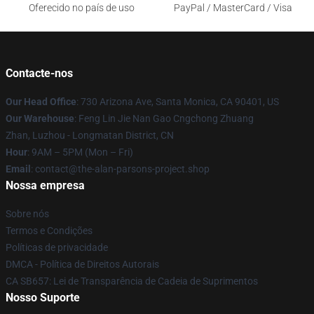
Oferecido no país de uso
PayPal / MasterCard / Visa
Contacte-nos
Our Head Office
: 730 Arizona Ave, Santa Monica, CA 90401, US
Our Warehouse
: Feng Lin Jie Nan Gao Cngchong Zhuang
Zhan, Luzhou - Longmatan District, CN
Hour
: 9AM – 5PM (Mon – Fri)
Email
: contact@the-alan-parsons-project.shop
Nossa empresa
Sobre nós
Termos e Condições
Políticas de privacidade
DMCA - Política de Direitos Autorais
CA SB657: Lei de Transparência de Cadeia de Suprimentos
Nosso Suporte