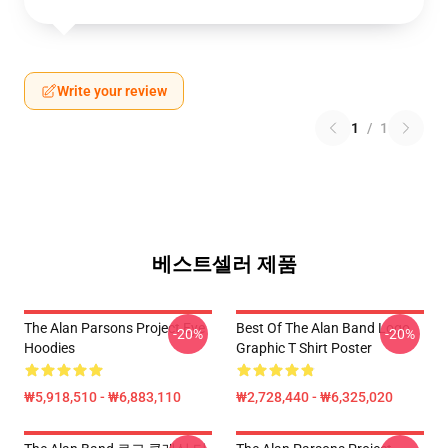
Write your review
1
/
1
베스트셀러 제품
The Alan Parsons Project Eye
Best Of The Alan Band Logo
-20%
-20%
Hoodies
Graphic T Shirt Poster
₩5,918,510 - ₩6,883,110
₩2,728,440 - ₩6,325,020