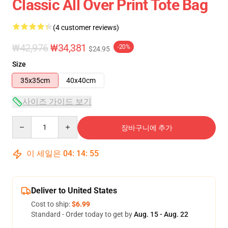
Classic All Over Print Tote Bag
(4 customer reviews)
₩42,976
₩34,381
-20%
$24.95
Size
35x35cm
40x40cm
사이즈 가이드 보기
Quantity
장바구니에 추가
이 세일은
04
:
14
:
55
Deliver to United States
Cost to ship:
$6.99
Standard - Order today to get by
Aug. 15 - Aug. 22