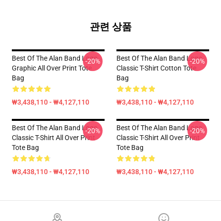
관련 상품
Best Of The Alan Band Logo
Best Of The Alan Band Logo
-20%
-20%
Graphic All Over Print Tote
Classic T-Shirt Cotton Tote
Bag
Bag
₩3,438,110 - ₩4,127,110
₩3,438,110 - ₩4,127,110
Best Of The Alan Band Logo
Best Of The Alan Band Logo
-20%
-20%
Classic T-Shirt All Over Print
Classic T-Shirt All Over Print
Tote Bag
Tote Bag
₩3,438,110 - ₩4,127,110
₩3,438,110 - ₩4,127,110
Footer