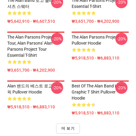
The Alan Band 로고 클래식 티
The Alan Parsons Project
-20%
-20%
셔츠 스웨터
Essential T-Shirt
₩5,642,910 - ₩6,607,510
₩3,651,700 - ₩4,202,900
The Alan Parsons Project
The Alan Parsons Project
-20%
-20%
Tour, Alan Parsons' Alan
Pullover Hoodie
Parsons Project Tour
Essential T-Shirt
₩5,918,510 - ₩6,883,110
₩3,651,700 - ₩4,202,900
Alan 밴드의 베스트 로고 그래
Best Of The Alan Band Logo
-20%
-20%
픽 Pullover Hoodie
Graphic T Shirt Pullover
Hoodie
₩5,918,510 - ₩6,883,110
₩5,918,510 - ₩6,883,110
더 보기