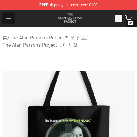
FREE
shipping on orders over $100
The Alan Parsons Project Store - Official The Alan Pars
Open menu
홈
/
The Alan Parsons Project 제품 정보
/
The Alan Parsons Project 부대시설