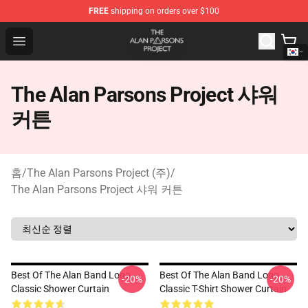
FREE
shipping on orders over $100
The Alan Parsons Project Store - Official The Alan Pars
Open menu
The Alan Parsons Project 샤워
커튼
홈
/
The Alan Parsons Project (주)
/
The Alan Parsons Project 샤워 커튼
Best Of The Alan Band Logo
Best Of The Alan Band Logo
-20%
-20%
Classic Shower Curtain
Classic T-Shirt Shower Curtain