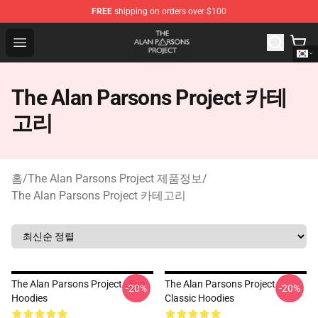
FREE
shipping on orders over $100
The Alan Parsons Project Store - Official The Alan Pars
Open menu
The Alan Parsons Project 카테
고리
홈
/
The Alan Parsons Project 제품정보
/
The Alan Parsons Project 카테고리
The Alan Parsons Project - Eve
The Alan Parsons Project
-20%
-20%
Hoodies
Classic Hoodies