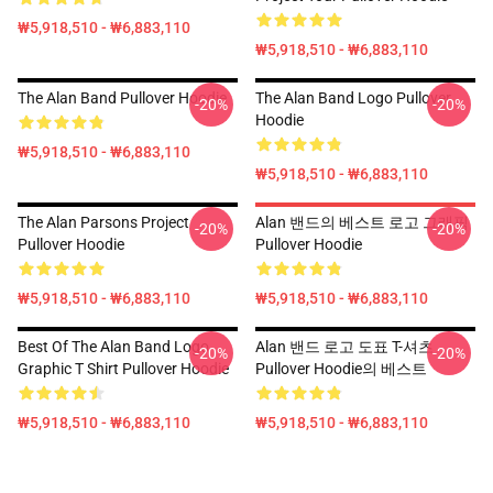
₩5,918,510 - ₩6,883,110
₩5,918,510 - ₩6,883,110
The Alan Band Pullover Hoodie
The Alan Band Logo Pullover
-20%
-20%
Hoodie
₩5,918,510 - ₩6,883,110
₩5,918,510 - ₩6,883,110
The Alan Parsons Project
Alan 밴드의 베스트 로고 그래픽
-20%
-20%
Pullover Hoodie
Pullover Hoodie
₩5,918,510 - ₩6,883,110
₩5,918,510 - ₩6,883,110
Best Of The Alan Band Logo
Alan 밴드 로고 도표 T-셔츠
-20%
-20%
Graphic T Shirt Pullover Hoodie
Pullover Hoodie의 베스트
₩5,918,510 - ₩6,883,110
₩5,918,510 - ₩6,883,110