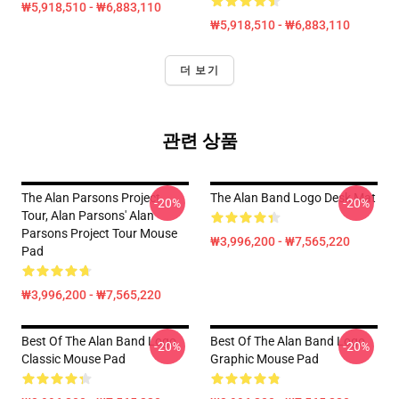
₩5,918,510 - ₩6,883,110
₩5,918,510 - ₩6,883,110
더 보기
관련 상품
The Alan Parsons Project
The Alan Band Logo Desk Mat
-20%
-20%
Tour, Alan Parsons' Alan
Parsons Project Tour Mouse
₩3,996,200 - ₩7,565,220
Pad
₩3,996,200 - ₩7,565,220
Best Of The Alan Band Logo
Best Of The Alan Band Logo
-20%
-20%
Classic Mouse Pad
Graphic Mouse Pad