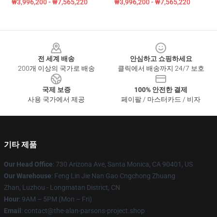
₩3,996,200 - ₩7,565,220
₩3,996,200 - ₩7,565,220
Footer
전 세계 배송
안심하고 쇼핑하세요
200개 이상의 국가로 배송
클릭에서 배송까지 24/7 보호
국제 보증
100% 안전한 결제
사용 국가에서 제공
페이팔 / 마스터카드 / 비자
기타 제품
Our Head Office
: 730 Arizona Ave, Santa Monica, CA 90401, US
Our Warehouse
: Feng Lin Jie Nan Gao Cngchong Zhuang
Zhan, Luzhou - Longmatan District, CN
Hour
: 9AM – 5PM (Mon – Fri)
Email
: contact@the-alan-parsons-project.shop