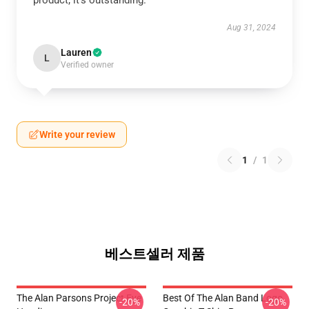
product; it’s outstanding.
Aug 31, 2024
Lauren
L
Verified owner
Write your review
1
/
1
베스트셀러 제품
The Alan Parsons Project Eye
Best Of The Alan Band Logo
-20%
-20%