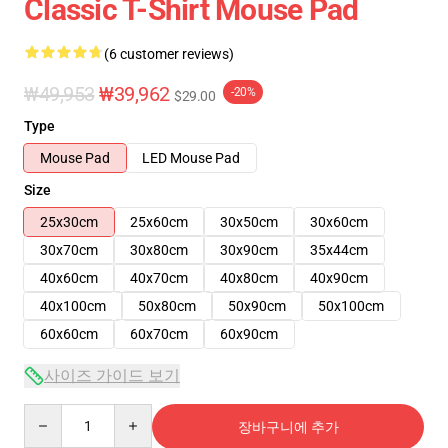
Classic T-Shirt Mouse Pad
(6 customer reviews)
₩49,953
₩39,962
-20%
$29.00
Type
Mouse Pad
LED Mouse Pad
Size
25x30cm
25x60cm
30x50cm
30x60cm
30x70cm
30x80cm
30x90cm
35x44cm
40x60cm
40x70cm
40x80cm
40x90cm
40x100cm
50x80cm
50x90cm
50x100cm
60x60cm
60x70cm
60x90cm
사이즈 가이드 보기
Quantity
장바구니에 추가