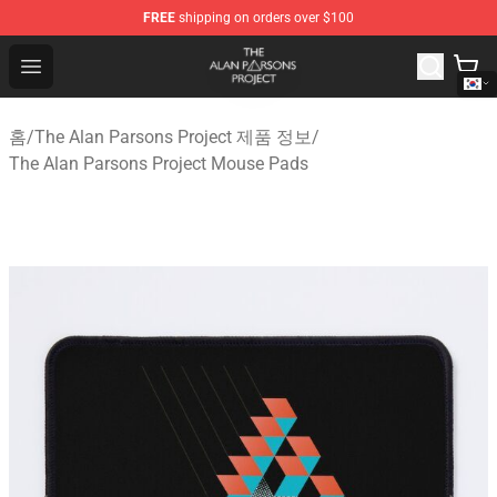
FREE
shipping on orders over $100
The Alan Parsons Project Store - Official The Alan Pars
Open menu
홈
/
The Alan Parsons Project 제품 정보
/
The Alan Parsons Project Mouse Pads