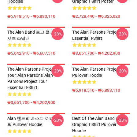
Hoodies
Graphic T Shirt Poster
₩5,918,510 - ₩6,883,110
₩2,728,440 - ₩6,325,020
The Alan Band 로고 클래식 티
The Alan Parsons Project
-20%
-20%
셔츠 스웨터
Essential T-Shirt
₩5,642,910 - ₩6,607,510
₩3,651,700 - ₩4,202,900
The Alan Parsons Project
The Alan Parsons Project
-20%
-20%
Tour, Alan Parsons' Alan
Pullover Hoodie
Parsons Project Tour
Essential T-Shirt
₩5,918,510 - ₩6,883,110
₩3,651,700 - ₩4,202,900
Alan 밴드의 베스트 로고 그래
Best Of The Alan Band Logo
-20%
-20%
픽 Pullover Hoodie
Graphic T Shirt Pullover
Hoodie