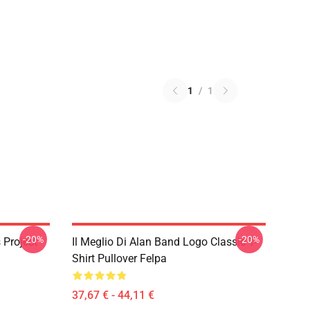
1
/
1
-20%
-20%
Project -
Il Meglio Di Alan Band Logo Classic T-
Shirt Pullover Felpa
37,67 € - 44,11 €