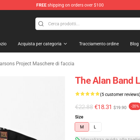
FREE
shipping on orders over $100
rsons Project Merchandise Shop
zio
Acquista per categoria
Tracciamento ordine
Blog
arsons Project Maschere di faccia
The Alan Band L
(5 customer reviews
€22.88
€18.31
-20%
$19.90
Size
M
L
Visualizza guida alle tagli