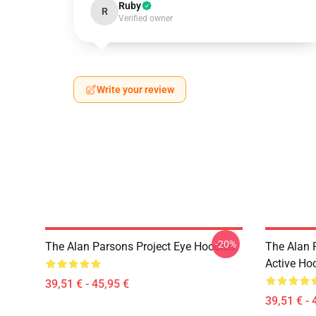
Ruby
R
Verified owner
Write your review
-20%
The Alan Parsons Project Eye Hoodies
The Alan 
Active Ho
39,51 € - 45,95 €
39,51 € - 