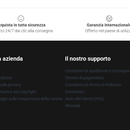
cquista in tutta sicurezza
Garanzia internazional
to 24/7 dai clic alla consegna
Offerto nel paese di utiliz
a azienda
Il nostro supporto
Condizioni di spedizione e consegna
dizioni
Termini di pagamento
ulla privacy
Condizioni di ritorno e rimborso
mativa sul copyright
Contattaci
gge sulla trasparenza della catena
Aiuto del cliente (FAQ)
Whosale