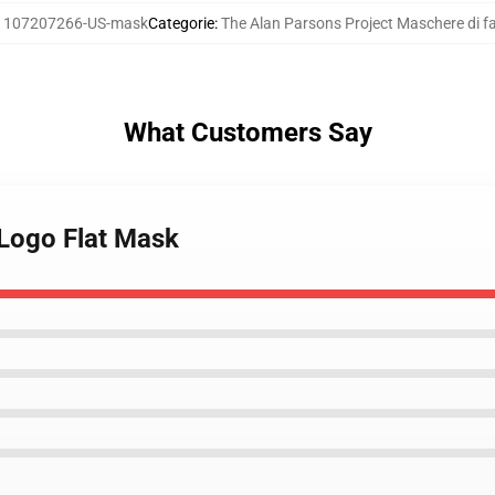
:
107207266-US-mask
Categorie
:
The Alan Parsons Project Maschere di f
What Customers Say
 Logo Flat Mask