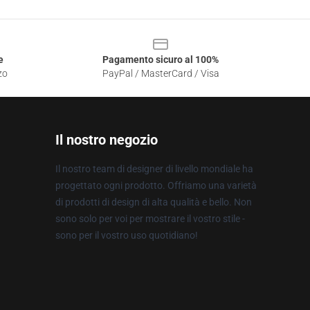
e
Pagamento sicuro al 100%
zo
PayPal / MasterCard / Visa
Il nostro negozio
Il nostro team di designer di livello mondiale ha
progettato ogni prodotto. Offriamo una varietà
di prodotti di design di alta qualità e bello. Non
sono solo per voi per mostrare il vostro stile -
sono per il vostro uso quotidiano!