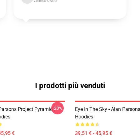
Verified owner
I prodotti più venduti
-20%
Parsons Project Pyramid |
Eye In The Sky - Alan Parsons 
odies
Hoodies
45,95 €
39,51 € - 45,95 €