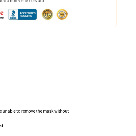
dotto non viene ricevuto
se unable to remove the mask without
ed