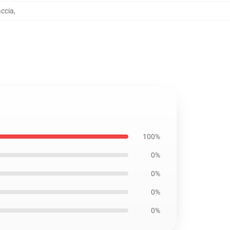
accia
,
100%
0%
0%
0%
0%