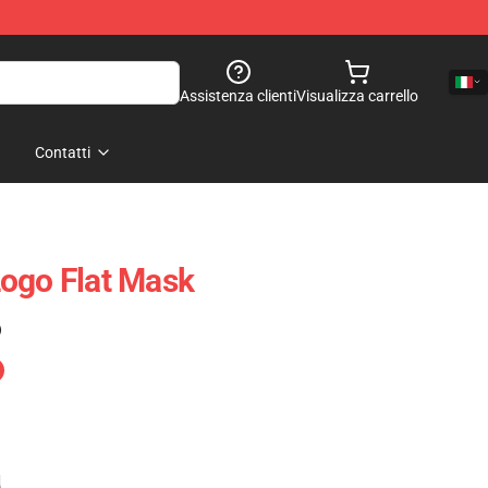
Assistenza clienti
Visualizza carrello
Contatti
ogo Flat Mask
)
e