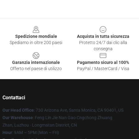
Footer
Spedizione mondiale
Acquista in tutta sicurezza
Spediamo in oltre 200 paesi
Protetto 24/7 dai clic alla
consegna
Garanzia internazionale
Pagamento sicuro al 100%
Offerto nel paese di utilizzo
PayPal / MasterCard / Visa
Contattaci
Our Head Office
: 730 Arizona Ave, Santa Monica, CA 90401, US
Our Warehouse
: Feng Lin Jie Nan Gao Cngchong Zhuang
Zhan, Luzhou - Longmatan District, CN
Hour
: 9AM – 5PM (Mon – Fri)