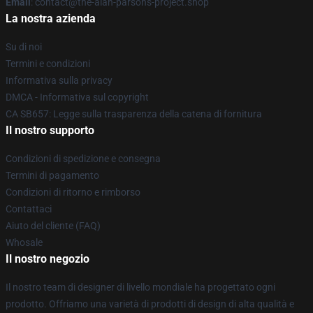
Email
: contact@the-alan-parsons-project.shop
La nostra azienda
Su di noi
Termini e condizioni
Informativa sulla privacy
DMCA - Informativa sul copyright
CA SB657: Legge sulla trasparenza della catena di fornitura
Il nostro supporto
Condizioni di spedizione e consegna
Termini di pagamento
Condizioni di ritorno e rimborso
Contattaci
Aiuto del cliente (FAQ)
Whosale
Il nostro negozio
Il nostro team di designer di livello mondiale ha progettato ogni
prodotto. Offriamo una varietà di prodotti di design di alta qualità e