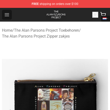
FREE
shipping on orders over $100
The Alan Parsons Project Store - Official The Alan Pars
Open menu
Home
/
The Alan Parsons Project Toebehoren
/
The Alan Parsons Project Zipper zakjes