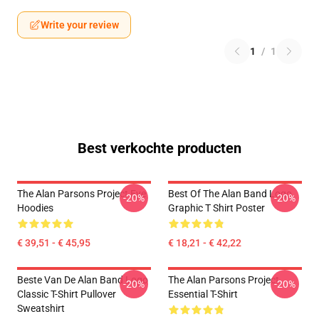
Write your review
1
/
1
Best verkochte producten
The Alan Parsons Project Eye
Best Of The Alan Band Logo
-20%
-20%
Hoodies
Graphic T Shirt Poster
€ 39,51 - € 45,95
€ 18,21 - € 42,22
Beste Van De Alan Band Logo
The Alan Parsons Project
-20%
-20%
Classic T-Shirt Pullover
Essential T-Shirt
Sweatshirt