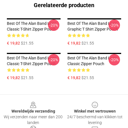
Gerelateerde producten
Best Of The Alan Band Logo
Best Of The Alan Band Logo
-20%
-20%
Classic T-Shirt Zipper Pouch
Graphic T Shirt Zipper Pouch
€ 19,82
$21.55
€ 19,82
$21.55
Best Of The Alan Band Logo
Best Of The Alan Band Logo
-20%
-20%
Classic T-Shirt Zipper Pouch
Classic Zipper Pouch
€ 19,82
$21.55
€ 19,82
$21.55
Footer
Wereldwijde verzending
Winkel met vertrouwen
Wij verzenden naar meer dan 200
24/7 beschermd van klikken tot
landen
levering