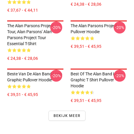
€ 24,38 - € 28,06
€ 37,67 - € 44,11
The Alan Parsons Project
The Alan Parsons Project
-20%
-20%
Tour, Alan Parsons' Alan
Pullover Hoodie
Parsons Project Tour
Essential T-Shirt
€ 39,51 - € 45,95
€ 24,38 - € 28,06
Beste Van De Alan Band Logo
Best Of The Alan Band Logo
-20%
-20%
Graphic Pullover Hoodie
Graphic T Shirt Pullover
Hoodie
€ 39,51 - € 45,95
€ 39,51 - € 45,95
BEKIJK MEER