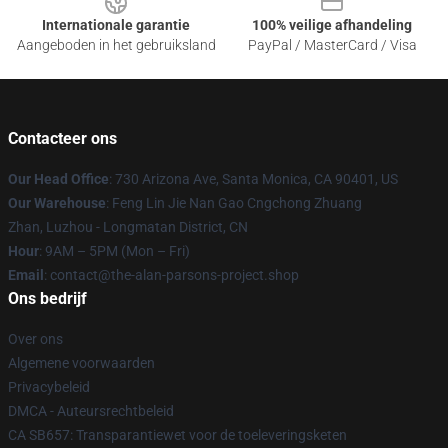
Internationale garantie
100% veilige afhandeling
Aangeboden in het gebruiksland
PayPal / MasterCard / Visa
Contacteer ons
Our Head Office
: 730 Arizona Ave, Santa Monica, CA 90401, US
Our Warehouse
: Feng Lin Jie Nan Gao Cngchong Zhuang
Zhan, Luzhou - Longmatan District, CN
Hour
: 9AM – 5PM (Mon – Fri)
Email
: contact@the-alan-parsons-project.shop
Ons bedrijf
Over ons
Algemene voorwaarden
Privacybeleid
DMCA - Auteursrechtbeleid
CA SB657: Transparantiewet voor de toeleveringsketen