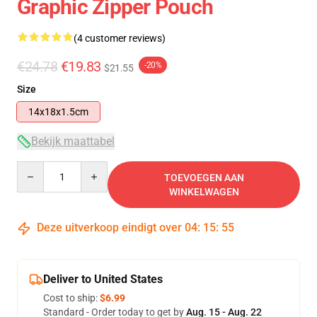
Graphic Zipper Pouch
(4 customer reviews)
€24.78
€19.83
-20%
$21.55
Size
14x18x1.5cm
Bekijk maattabel
Quantity
TOEVOEGEN AAN
WINKELWAGEN
Deze uitverkoop eindigt over
04
:
15
:
54
Deliver to United States
Cost to ship:
$6.99
Standard - Order today to get by
Aug. 15 - Aug. 22