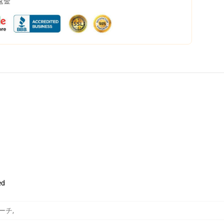
返金
ed
ーポーチ
,