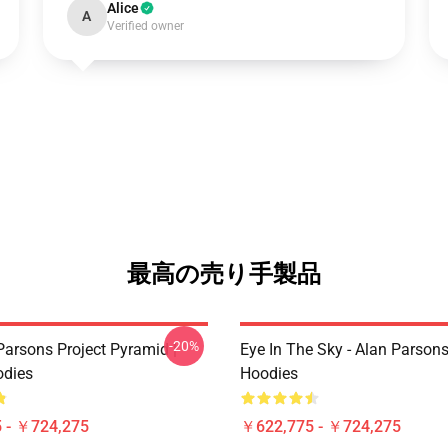
Alice
A
Verified owner
最高の売り手製品
-20%
Parsons Project Pyramid |
Eye In The Sky - Alan Parsons 
odies
Hoodies
 - ￥724,275
￥622,775 - ￥724,275