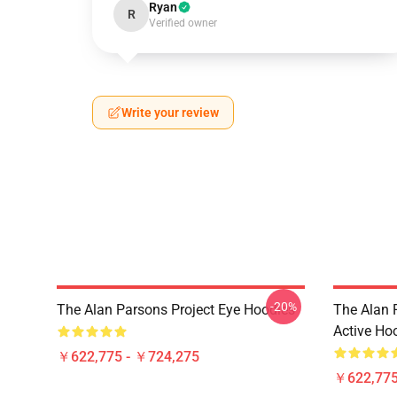
Ryan
R
Verified owner
Write your review
-20%
The Alan Parsons Project Eye Hoodies
The Alan 
Active Ho
￥622,775 - ￥724,275
￥622,775