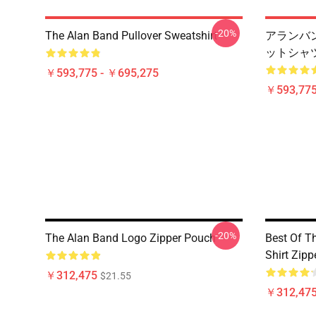
-20%
The Alan Band Pullover Sweatshirt
アランバ
ットシャ
￥593,775 - ￥695,275
￥593,775
-20%
The Alan Band Logo Zipper Pouch
Best Of T
Shirt Zip
￥312,475
$21.55
￥312,47