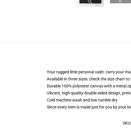
Your rugged little personal valet: carry your m
Available in three sizes: check the size chart to
Durable 100% polyester canvas with a metal zip
Vibrant, high-quality double-sided design, prin
Cold machine wash and low tumble dry
Since every item is made just for you by your loc
SKU