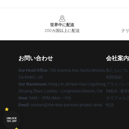
Footer
世界中に配送
200カ国以上に配送
クリ
お問い合わせ
会社案内
Our Head Office
: 730 Arizona Ave, Santa Monica,
私たちにつ
CA 90401, US
利用規約
Our Warehouse
: Feng Lin Jie Nan Gao Cngchong
プライバシ
Zhuang Zhan, Luzhou - Longmatan District, CN
DMCA - 
Hour
: 9AM – 5PM (Mon – Fri)
カリフォルニ
Email
: contact@the-alan-parsons-project.shop
性法
UNLOCK
10% OFF