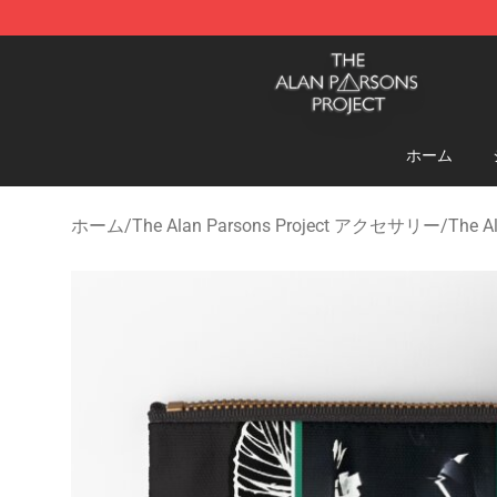
The Alan Parsons Project Store - Official The Alan Pa
ホーム
ホーム
/
The Alan Parsons Project アクセサリー
/
The 