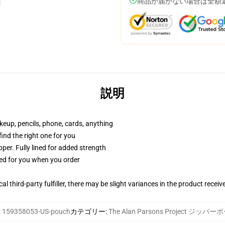
商品が届かない場合は全額
説明
akeup, pencils, phone, cards, anything
 find the right one for you
per. Fully lined for added strength
ted for you when you order
al third-party fulfiller, there may be slight variances in the product receiv
:
159358053-US-pouch
カテゴリー
:
The Alan Parsons Project ジッパ