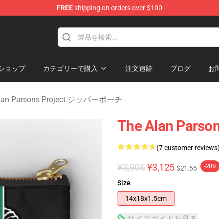
FREE
shipping on orders over $100
rsons Project Merchandise Shop
ショップ
カテゴリーで購入
注文追跡
ブログ
お
Alan Parsons Project ジッパーポーチ
The Alan Parson
(7 customer reviews
¥3,906
¥3,125
-20%
$21.55
Size
14x18x1.5cm
サイズガイドを見る