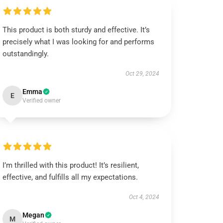
This product is both sturdy and effective. It’s
precisely what I was looking for and performs
outstandingly.
Oct 29, 2024
Emma
E
Verified owner
I’m thrilled with this product! It’s resilient,
effective, and fulfills all my expectations.
Oct 4, 2024
Megan
M