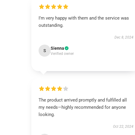
I’m very happy with them and the service was
outstanding.
Dec 8, 2024
Sienna
S
Verified owner
The product arrived promptly and fulfilled all
my needs—highly recommended for anyone
looking.
Oct 22, 2024