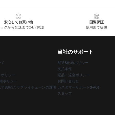
安心してお買い物
国際保証
ックから配送まで24/7保護
使用国で提供
当社のサポート
いて
配送&配送ポリシー
支払条件
ーポリシー
返品・返金ポリシー
著作権ポリシー
お問い合わせ
アSB657: サプライチェーンの透明
カスタマーサポート(FAQ)
スタッフ