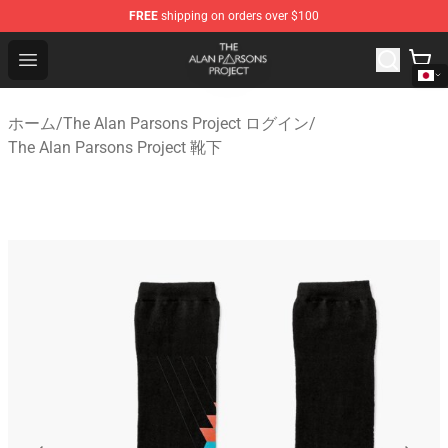
FREE
shipping on orders over $100
The Alan Parsons Project Store - Official The Alan Pars
Open menu
ホーム
/
The Alan Parsons Project ログイン
/
The Alan Parsons Project 靴下