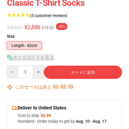
Classic T-Shirt Socks
(5 customer reviews)
¥3,607
¥2,886
-20%
$19.90
Size
Length - 42cm
サイズガイドを見る
Quantity
カートに追加
このセールはあと
02
:
02
:
55
Deliver to United States
Cost to ship:
$6.99
Standard - Order today to get by
Aug. 10 - Aug. 17