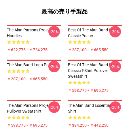
最高の売り手製品
The Alan Parsons Project Eye
Best Of The Alan Band Logo
-20%
-20%
Hoodies
Classic Poster
￥622,775 - ￥724,275
￥287,100 - ￥665,550
The Alan Band Logo Poster
Best Of The Alan Band Logo
-20%
-20%
Classic T-Shirt Pullover
Sweatshirt
￥287,100 - ￥665,550
￥593,775 - ￥695,275
The Alan Parsons Project
The Alan Band Essential T-
-20%
-20%
Pullover Sweatshirt
Shirt
￥593,775 - ￥695,275
￥384,250 - ￥442,250