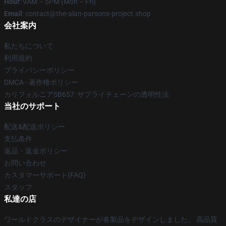
Hour
: 9AM – 5PM (Mon – Fri)
Email
: contact@the-alan-parsons-project.shop
会社案内
私たちについて
利用規約
プライバシーポリシー
DMCA - 著作権ポリシー
カリフォルニアSB657: サプライチェーンの透明性法
当社のサポート
配送&配送ポリシー
支払条件
返品・返金ポリシー
お問い合わせ
カスタマーサポート(FAQ)
スタッフ
私達の店
ワールドクラスのデザイナーが各製品をデザインしました。 高品質