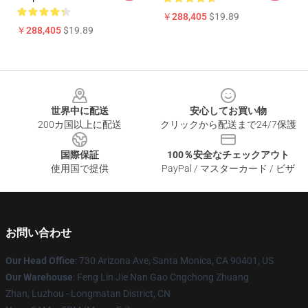
￥288,405
$19.89
￥288,405
$19.89
Footer
世界中に配送
安心してお買い物
200カ国以上に配送
クリックから配送まで24/7保護
国際保証
100％安全なチェックアウト
使用国で提供
PayPal / マスターカード / ビザ
お問い合わせ
Our Head Office
: 730 Arizona Ave, Santa Monica, CA 90401, US
Our Warehouse
: Feng Lin Jie Nan Gao Cngchong Zhuang
Zhan, Luzhou - Longmatan District, CN