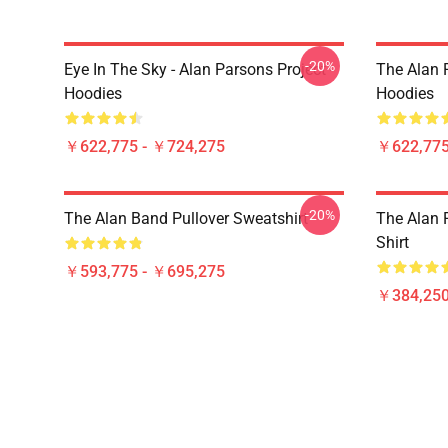
-20%
Eye In The Sky - Alan Parsons Project -
The Alan P
Hoodies
Hoodies
￥622,775 - ￥724,275
￥622,775
-20%
The Alan Band Pullover Sweatshirt
The Alan P
Shirt
￥593,775 - ￥695,275
￥384,250