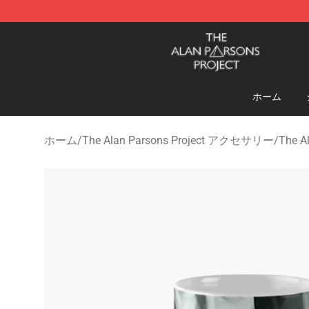
The Alan Parsons Project Store - Official The Alan Pa
ホーム
ホーム
/
The Alan Parsons Project アクセサリー
/
The A