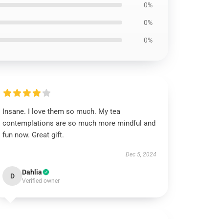
0%
0%
0%
Insane. I love them so much. My tea
contemplations are so much more mindful and
fun now. Great gift.
Dec 5, 2024
Dahlia
D
Verified owner