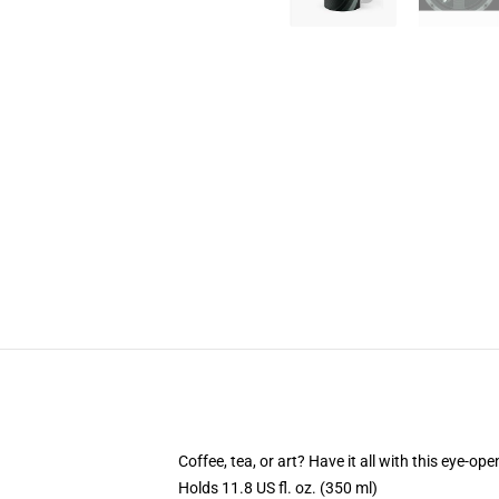
Coffee, tea, or art? Have it all with this eye-o
Holds 11.8 US fl. oz. (350 ml)