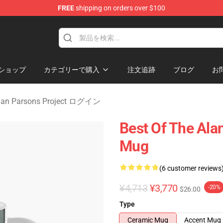
FREE
shipping on orders over $100
rsons Project Merchandise Shop
ショップ
カテゴリーで購入
注文追跡
ブログ
お
lan Parsons Project ログイン
Best Of The Ala
Mug
(6 customer reviews
¥4,713
¥3,770
-20%
$26.00
Type
Ceramic Mug
Accent Mug