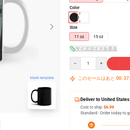
Color
Size
11 oz
15 oz
サイズガイドを見る
Quantity
このセールはあと
00
:
37
blank template
Deliver to United States
Cost to ship:
$6.99
Standard - Order today to g