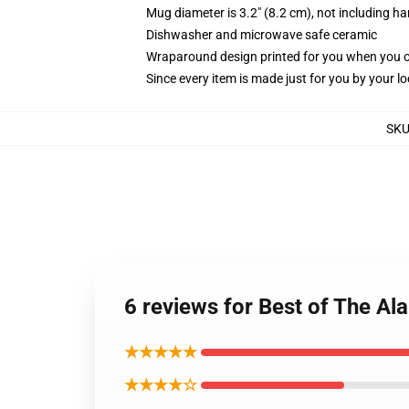
Mug diameter is 3.2" (8.2 cm), not including ha
Dishwasher and microwave safe ceramic
Wraparound design printed for you when you 
Since every item is made just for you by your loc
SK
6 reviews for Best of The Al
★★★★★
★★★★☆