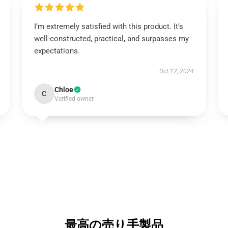
I’m extremely satisfied with this product. It’s
well-constructed, practical, and surpasses my
expectations.
Oct 12, 2024
Chloe
C
Verified owner
最高の売り手製品