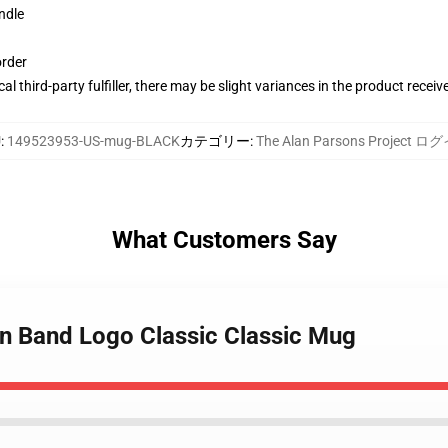
ndle
order
al third-party fulfiller, there may be slight variances in the product receiv
U
:
149523953-US-mug-BLACK
カテゴリー
:
The Alan Parsons Project 
What Customers Say
an Band Logo Classic Classic Mug