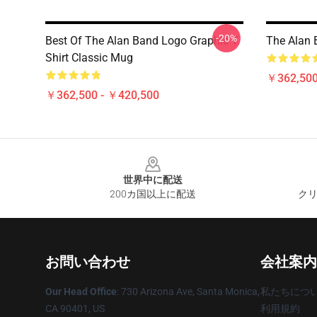
-20%
Best Of The Alan Band Logo Graphic T
The Alan 
Shirt Classic Mug
￥362,500
￥362,500 - ￥420,500
Footer
世界中に配送
200カ国以上に配送
クリ
お問い合わせ
会社案内
Our Head Office
: 730 Arizona Ave, Santa Monica,
私たちにつ
CA 90401, US
利用規約