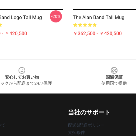
-20%
Band Logo Tall Mug
The Alan Band Tall Mug
 - ￥420,500
￥362,500 - ￥420,500
安心してお買い物
国際保証
ックから配送まで24/7保護
使用国で提供
当社のサポート
いて
配送&配送ポリシー
支払条件