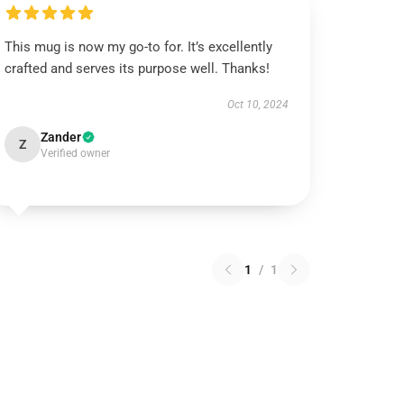
This mug is now my go-to for. It’s excellently
crafted and serves its purpose well. Thanks!
Oct 10, 2024
Zander
Z
Verified owner
1
/
1