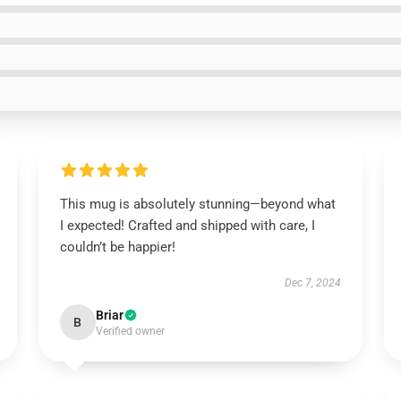
This mug is absolutely stunning—beyond what
I expected! Crafted and shipped with care, I
couldn’t be happier!
Dec 7, 2024
Briar
B
Verified owner