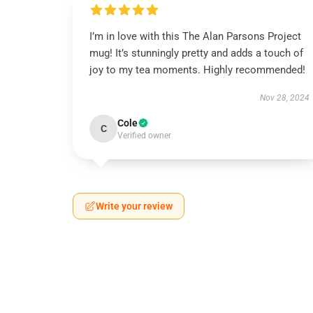
I’m in love with this The Alan Parsons Project
mug! It’s stunningly pretty and adds a touch of
joy to my tea moments. Highly recommended!
Nov 28, 2024
Cole
C
Verified owner
Write your review