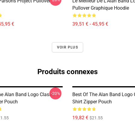
Parsons Project Pullover
Le Meilleur De L'Alan Band L
Pullover Graphique Hoodie
45,95 €
39,51 € - 45,95 €
VOIR PLUS
Produits connexes
-20%
he Alan Band Logo Classic T-
Best Of The Alan Band Logo C
per Pouch
Shirt Zipper Pouch
19,82 €
1.55
$21.55