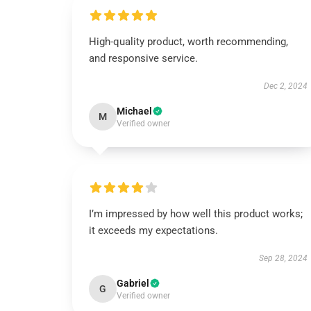
High-quality product, worth recommending,
and responsive service.
Dec 2, 2024
Michael
M
Verified owner
I’m impressed by how well this product works;
it exceeds my expectations.
Sep 28, 2024
Gabriel
G
Verified owner