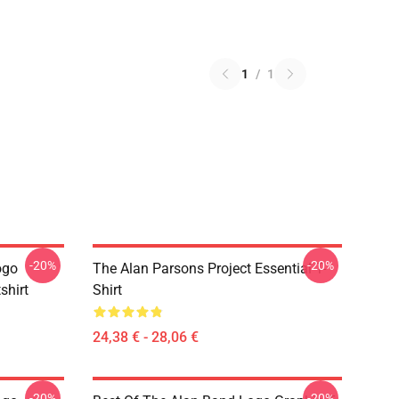
1
/
1
-20%
-20%
ogo
The Alan Parsons Project Essential T-
shirt
Shirt
24,38 € - 28,06 €
-20%
-20%