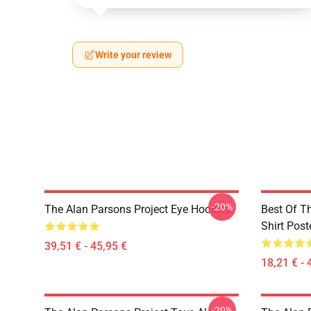
Write your review
-20%
The Alan Parsons Project Eye Hoodies
Best Of T
Shirt Post
39,51 € - 45,95 €
18,21 € - 
-20%