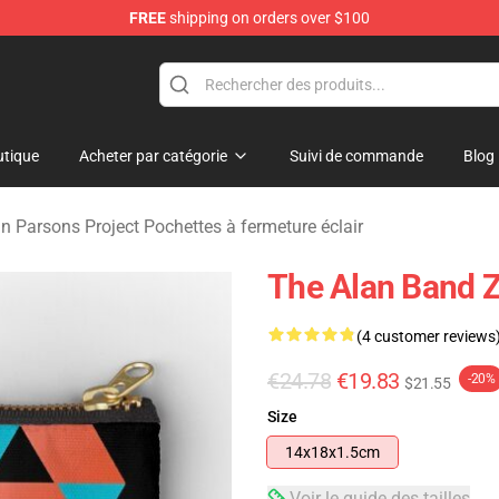
FREE
shipping on orders over $100
rsons Project Merchandise Shop
tique
Acheter par catégorie
Suivi de commande
Blog
n Parsons Project Pochettes à fermeture éclair
The Alan Band 
(4 customer reviews
€24.78
€19.83
-20%
$21.55
Size
14x18x1.5cm
Voir le guide des tailles