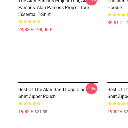
The Alan Parsons Project Tour, Alan
The Alan 
Parsons' Alan Parsons Project Tour
Hoodie
Essential T-Shirt
39,51 € - 
24,38 € - 28,06 €
-20%
Best Of The Alan Band Logo Classic T-
Best Of T
Shirt Zipper Pouch
Shirt Zip
19,82 €
19,82 €
$21.55
$2