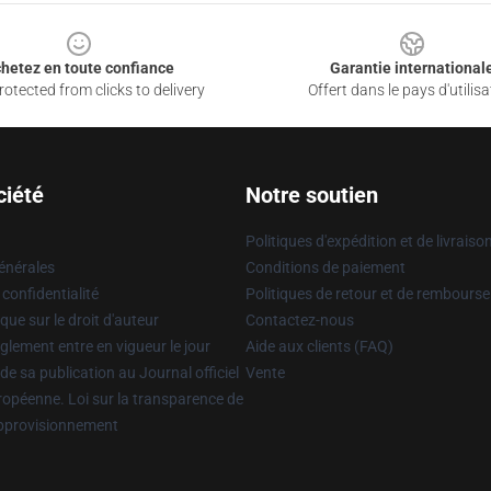
hetez en toute confiance
Garantie international
otected from clicks to delivery
Offert dans le pays d'utilisa
ciété
Notre soutien
Politiques d'expédition et de livraiso
énérales
Conditions de paiement
 confidentialité
Politiques de retour et de rembours
que sur le droit d'auteur
Contactez-nous
glement entre en vigueur le jour
Aide aux clients (FAQ)
 de sa publication au Journal officiel
Vente
uropéenne. Loi sur la transparence de
approvisionnement