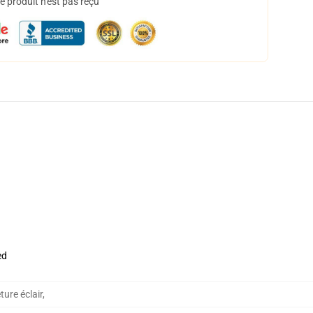
 produit n'est pas reçu
ed
ure éclair
,