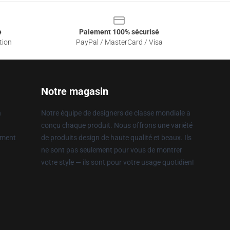
e
Paiement 100% sécurisé
tion
PayPal / MasterCard / Visa
Notre magasin
n
Notre équipe de designers de classe mondiale a
conçu chaque produit. Nous offrons une variété
ement
de produits design de haute qualité et beaux. Ils
ne sont pas seulement pour vous de montrer
votre style — ils sont pour votre usage quotidien!