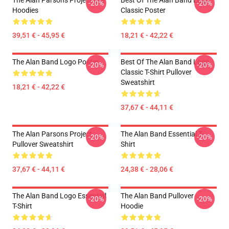
The Alan Parsons Project Eye
Best Of The Alan Band Logo
-20%
-20%
Hoodies
Classic Poster
39,51 € - 45,95 €
18,21 € - 42,22 €
The Alan Band Logo Poster
Best Of The Alan Band Logo
-20%
-20%
Classic T-Shirt Pullover
Sweatshirt
18,21 € - 42,22 €
37,67 € - 44,11 €
The Alan Parsons Project
The Alan Band Essential T-
-20%
-20%
Pullover Sweatshirt
Shirt
37,67 € - 44,11 €
24,38 € - 28,06 €
The Alan Band Logo Essential
The Alan Band Pullover
-20%
-20%
T-Shirt
Hoodie