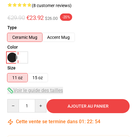
(8 customer reviews)
€29.90
€23.92
-20%
$26.00
Type
Ceramic Mug
Accent Mug
Color
Size
11 oz
15 oz
Voir le guide des tailles
Quantity
AJOUTER AU PANIER
Cette vente se termine dans
01
:
22
:
54