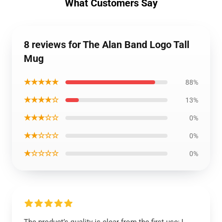
What Customers Say
8 reviews for The Alan Band Logo Tall
Mug
★★★★★
88%
★★★★☆
13%
★★★☆☆
0%
★★☆☆☆
0%
★☆☆☆☆
0%