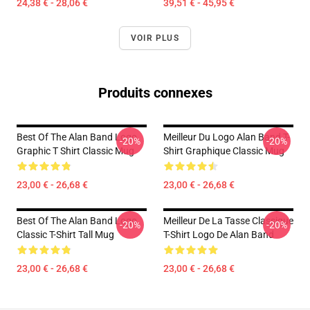
24,38 € - 28,06 €
39,51 € - 45,95 €
VOIR PLUS
Produits connexes
Best Of The Alan Band Logo
Meilleur Du Logo Alan Band T-
-20%
-20%
Graphic T Shirt Classic Mug
Shirt Graphique Classic Mug
23,00 € - 26,68 €
23,00 € - 26,68 €
Best Of The Alan Band Logo
Meilleur De La Tasse Classique
-20%
-20%
Classic T-Shirt Tall Mug
T-Shirt Logo De Alan Band
23,00 € - 26,68 €
23,00 € - 26,68 €