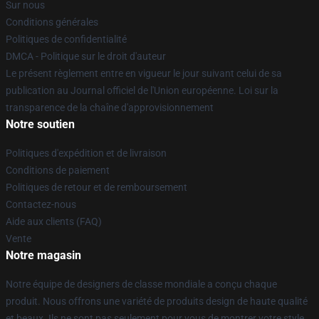
Sur nous
Conditions générales
Politiques de confidentialité
DMCA - Politique sur le droit d'auteur
Le présent règlement entre en vigueur le jour suivant celui de sa
publication au Journal officiel de l'Union européenne. Loi sur la
transparence de la chaîne d'approvisionnement
Notre soutien
Politiques d'expédition et de livraison
Conditions de paiement
Politiques de retour et de remboursement
Contactez-nous
Aide aux clients (FAQ)
Vente
Notre magasin
Notre équipe de designers de classe mondiale a conçu chaque
produit. Nous offrons une variété de produits design de haute qualité
et beaux. Ils ne sont pas seulement pour vous de montrer votre style