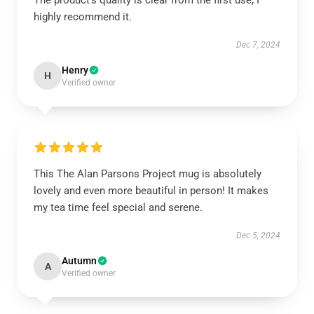
The product’s quality is clear from the first use; I
highly recommend it.
Dec 7, 2024
Henry
H
Verified owner
This The Alan Parsons Project mug is absolutely
lovely and even more beautiful in person! It makes
my tea time feel special and serene.
Dec 5, 2024
Autumn
A
Verified owner