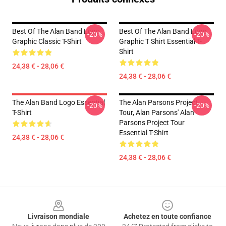
Best Of The Alan Band Logo
Best Of The Alan Band Logo
-20%
-20%
Graphic Classic T-Shirt
Graphic T Shirt Essential T-
Shirt
24,38 € - 28,06 €
24,38 € - 28,06 €
The Alan Band Logo Essential
The Alan Parsons Project
-20%
-20%
T-Shirt
Tour, Alan Parsons' Alan
Parsons Project Tour
Essential T-Shirt
24,38 € - 28,06 €
24,38 € - 28,06 €
Footer
Livraison mondiale
Achetez en toute confiance