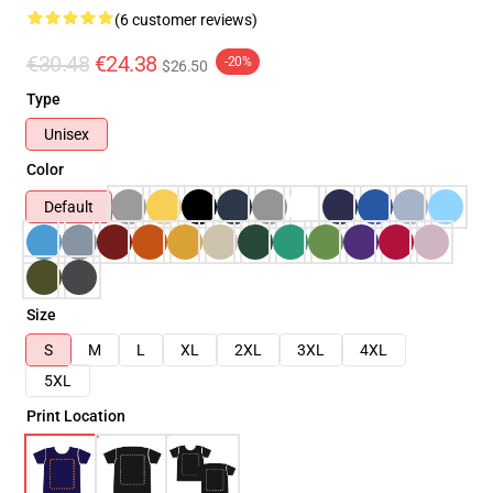
(6 customer reviews)
€30.48
€24.38
-20%
$26.50
Type
Unisex
Color
Default
Size
S
M
L
XL
2XL
3XL
4XL
5XL
Print Location