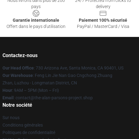
Nous livrons dans plus de 200
24/7 Protected from clicks to
pays
delivery
Garantie internationale
Paiement 100% sécurisé
Offert dans le pays d'utilisation
PayPal / MasterCard / Visa
Contactez-nous
Our Head Office
: 730 Arizona Ave, Santa Monica, CA 90401, US
Our Warehouse
: Feng Lin Jie Nan Gao Cngchong Zhuang
Zhan, Luzhou - Longmatan District, CN
Hour
: 9AM – 5PM (Mon – Fri)
Email
: contact@the-alan-parsons-project.shop
Notre société
Sur nous
Conditions générales
Politiques de confidentialité