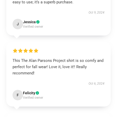
easy to use; it’s a superb purchase.
Oct 9, 2024
Jessica
J
Verified owner
This The Alan Parsons Project shirt is so comfy and
perfect for fall wear! Love it, love it!! Really
recommend!
Oct 6, 2024
Felicity
F
Verified owner