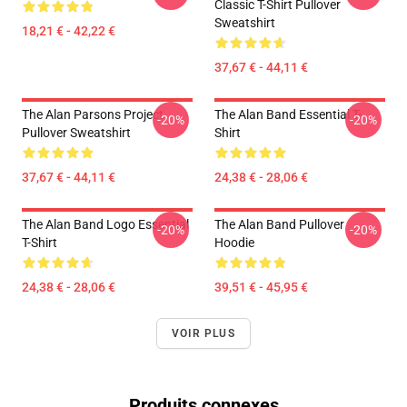
Classic T-Shirt Pullover
Sweatshirt
18,21 € - 42,22 €
37,67 € - 44,11 €
The Alan Parsons Project
The Alan Band Essential T-
-20%
-20%
Pullover Sweatshirt
Shirt
37,67 € - 44,11 €
24,38 € - 28,06 €
The Alan Band Logo Essential
The Alan Band Pullover
-20%
-20%
T-Shirt
Hoodie
24,38 € - 28,06 €
39,51 € - 45,95 €
VOIR PLUS
Produits connexes