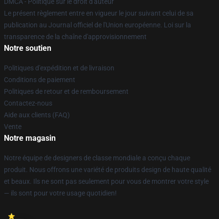
DMCA - Politique sur le droit d'auteur
Le présent règlement entre en vigueur le jour suivant celui de sa
publication au Journal officiel de l'Union européenne. Loi sur la
transparence de la chaîne d'approvisionnement
Notre soutien
Politiques d'expédition et de livraison
Conditions de paiement
Politiques de retour et de remboursement
Contactez-nous
Aide aux clients (FAQ)
Vente
Notre magasin
Notre équipe de designers de classe mondiale a conçu chaque
produit. Nous offrons une variété de produits design de haute qualité
et beaux. Ils ne sont pas seulement pour vous de montrer votre style
— ils sont pour votre usage quotidien!