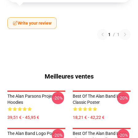
Write your review
1
/
1
Meilleures ventes
The Alan Parsons Project Eye
Best Of The Alan Band Logo
-20%
-20%
Hoodies
Classic Poster
39,51 € - 45,95 €
18,21 € - 42,22 €
The Alan Band Logo Poster
Best Of The Alan Band Logo
-20%
-20%