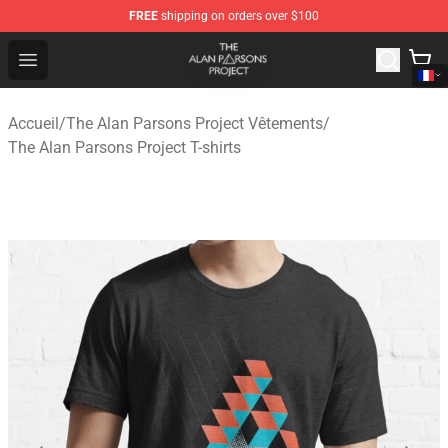
FREE
shipping on orders over $100
The Alan Parsons Project Store - Official The Alan Pars
Open menu
Accueil
/
The Alan Parsons Project Vêtements
/
The Alan Parsons Project T-shirts