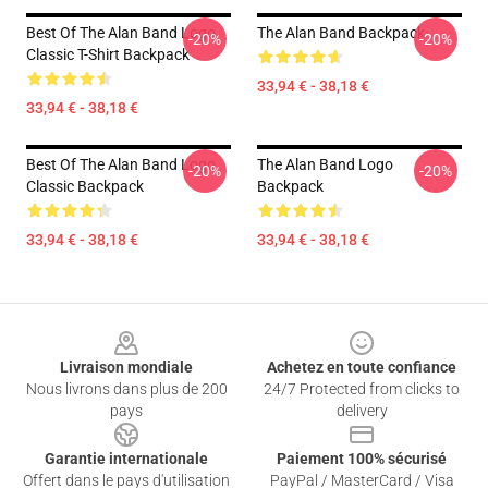
Best Of The Alan Band Logo
The Alan Band Backpack
-20%
-20%
Classic T-Shirt Backpack
33,94 € - 38,18 €
33,94 € - 38,18 €
Best Of The Alan Band Logo
The Alan Band Logo
-20%
-20%
Classic Backpack
Backpack
33,94 € - 38,18 €
33,94 € - 38,18 €
Footer
Livraison mondiale
Achetez en toute confiance
Nous livrons dans plus de 200
24/7 Protected from clicks to
pays
delivery
Garantie internationale
Paiement 100% sécurisé
Offert dans le pays d'utilisation
PayPal / MasterCard / Visa