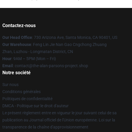
Contactez-nous
Our Head Office
: 730 Arizona Ave, Santa Monica, CA 90401, US
Our Warehouse
: Feng Lin Jie Nan Gao Cngchong Zhuang
Zhan, Luzhou - Longmatan District, CN
Hour
: 9AM – 5PM (Mon – Fri)
Email
: contact@the-alan-parsons-project.shop
Notre société
Sur nous
Conditions générales
Politiques de confidentialité
DMCA - Politique sur le droit d'auteur
Le présent règlement entre en vigueur le jour suivant celui de sa
publication au Journal officiel de l'Union européenne. Loi sur la
transparence de la chaîne d'approvisionnement