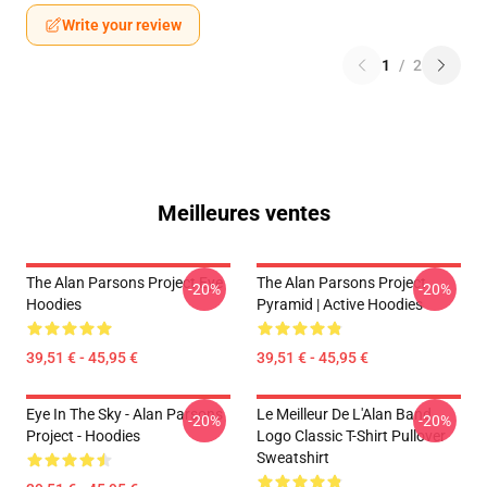
Write your review
1
/
2
Meilleures ventes
The Alan Parsons Project Eye
The Alan Parsons Project
-20%
-20%
Hoodies
Pyramid | Active Hoodies
39,51 € - 45,95 €
39,51 € - 45,95 €
Eye In The Sky - Alan Parsons
Le Meilleur De L'Alan Band
-20%
-20%
Project - Hoodies
Logo Classic T-Shirt Pullover
Sweatshirt