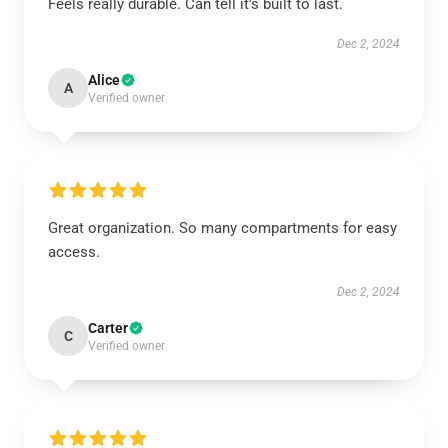
Feels really durable. Can tell it’s built to last.
Dec 2, 2024
Alice
A
Verified owner
Great organization. So many compartments for easy
access.
Dec 2, 2024
Carter
C
Verified owner