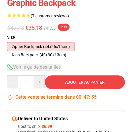
Graphic Backpack
(7 customer reviews)
€47.73
€38.18
-20%
$41.50
Size
Zipper Backpack (44x26x15cm)
Kids Backpack (40x30x13cm)
Voir le guide des tailles
Quantity
AJOUTER AU PANIER
Cette vente se termine dans
00
:
47
:
54
Deliver to United States
Cost to ship:
$6.99