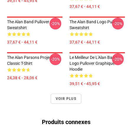
39,51 € - 45,95 €
37,67 € - 44,11 €
The Alan Band Pullover
The Alan Band Logo Pullover
-20%
-20%
Sweatshirt
Sweatshirt
37,67 € - 44,11 €
37,67 € - 44,11 €
The Alan Parsons Project
Le Meilleur De L'Alan Band
-20%
-20%
Classic T-Shirt
Logo Pullover Graphique
Hoodie
24,38 € - 28,06 €
39,51 € - 45,95 €
VOIR PLUS
Produits connexes