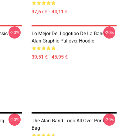
37,67 € - 44,11 €
-20%
-20%
sic T-
Lo Mejor Del Logotipo De La Banda
Alan Graphic Pullover Hoodie
39,51 € - 45,95 €
-20%
-20%
ag
The Alan Band Logo All Over Print Tote
Bag