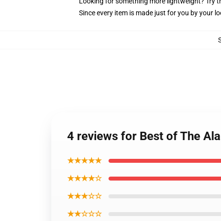
Looking for something more lightweight? Try t
Since every item is made just for you by your loc
4 reviews for Best of The Al
★★★★★
★★★★☆
★★★☆☆
★★☆☆☆