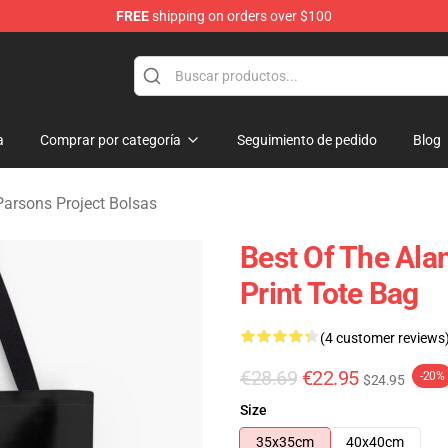
FREE
shipping on orders over $100
rsons Project Merchandise Shop
a
Comprar por categoría
Seguimiento de pedido
Blog
Parsons Project Bolsas
Best Of The Ala
Print Tote Bag
(4 customer reviews
€28.69
€22.95
-20%
$24.95
Size
35x35cm
40x40cm