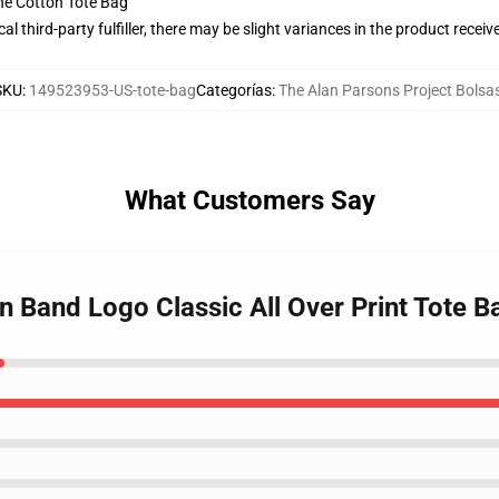
he Cotton Tote Bag
al third-party fulfiller, there may be slight variances in the product receiv
SKU
:
149523953-US-tote-bag
Categorías
:
The Alan Parsons Project Bolsa
What Customers Say
an Band Logo Classic All Over Print Tote B