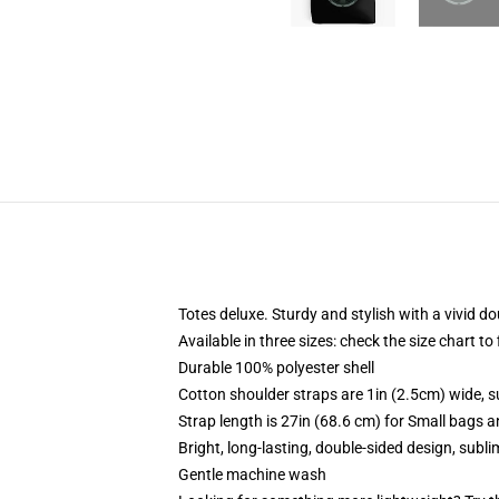
Totes deluxe. Sturdy and stylish with a vivid do
Available in three sizes: check the size chart to
Durable 100% polyester shell
Cotton shoulder straps are 1in (2.5cm) wide, s
Strap length is 27in (68.6 cm) for Small bags 
Bright, long-lasting, double-sided design, subl
Gentle machine wash