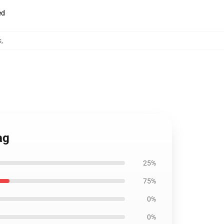
ed
s
,
ag
25%
75%
0%
0%