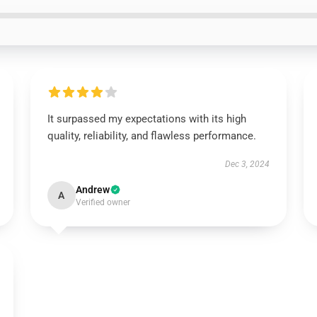
It surpassed my expectations with its high
quality, reliability, and flawless performance.
Dec 3, 2024
Andrew
A
Verified owner