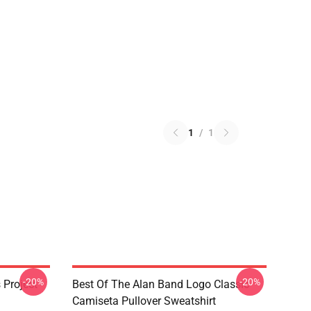
1
/
1
-20%
-20%
Project -
Best Of The Alan Band Logo Classic
Camiseta Pullover Sweatshirt