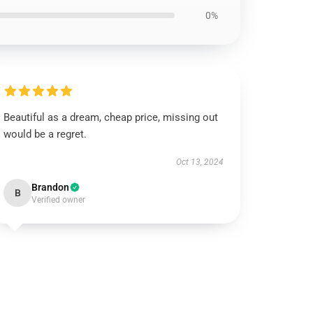
0%
Beautiful as a dream, cheap price, missing out
would be a regret.
Oct 13, 2024
Brandon
B
Verified owner