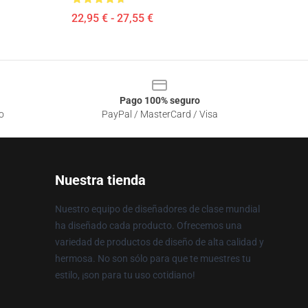
22,95 € - 27,55 €
Pago 100% seguro
o
PayPal / MasterCard / Visa
Nuestra tienda
Nuestro equipo de diseñadores de clase mundial
ha diseñado cada producto. Ofrecemos una
variedad de productos de diseño de alta calidad y
hermosa. No son sólo para que te muestres tu
estilo, ¡son para tu uso cotidiano!