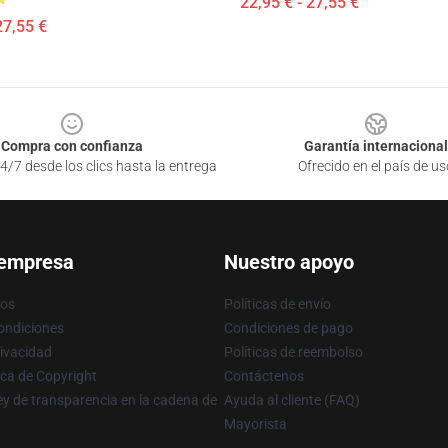
22,95 € - 27,55 €
27,55 €
Compra con confianza
Garantía internacional
4/7 desde los clics hasta la entrega
Ofrecido en el país de us
 empresa
Nuestro apoyo
ros
Políticas de envío
ondiciones
Condiciones de pago
rivacidad
Políticas de reembolso
ica de Copyright
Contáctenos
y de transparencia en la cadena de
Ayuda al cliente (FAQ)
Mayorista