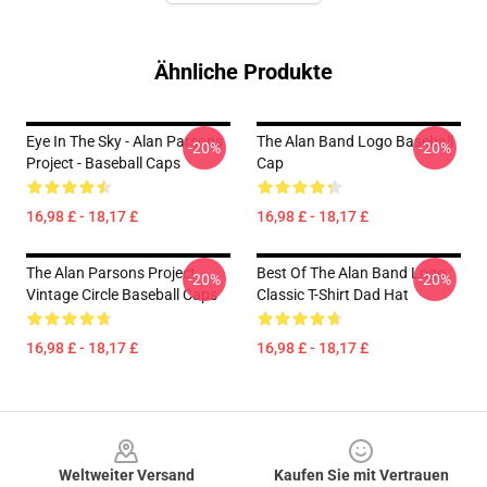
Ähnliche Produkte
Eye In The Sky - Alan Parsons
The Alan Band Logo Baseball
-20%
-20%
Project - Baseball Caps
Cap
16,98 £ - 18,17 £
16,98 £ - 18,17 £
The Alan Parsons Project
Best Of The Alan Band Logo
-20%
-20%
Vintage Circle Baseball Caps
Classic T-Shirt Dad Hat
16,98 £ - 18,17 £
16,98 £ - 18,17 £
Footer
Weltweiter Versand
Kaufen Sie mit Vertrauen