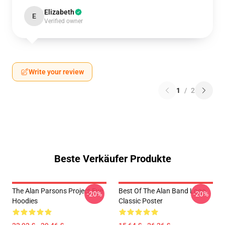
Elizabeth
E
Verified owner
Write your review
1
/
2
Beste Verkäufer Produkte
The Alan Parsons Project Eye
Best Of The Alan Band Logo
-20%
-20%
Hoodies
Classic Poster