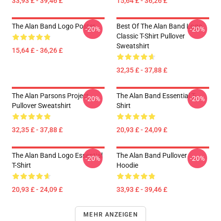
33,93 £ - 39,46 £
15,64 £ - 36,26 £
The Alan Band Logo Poster
Best Of The Alan Band Logo
-20%
-20%
Classic T-Shirt Pullover
Sweatshirt
15,64 £ - 36,26 £
32,35 £ - 37,88 £
The Alan Parsons Project
The Alan Band Essential T-
-20%
-20%
Pullover Sweatshirt
Shirt
32,35 £ - 37,88 £
20,93 £ - 24,09 £
The Alan Band Logo Essential
The Alan Band Pullover
-20%
-20%
T-Shirt
Hoodie
20,93 £ - 24,09 £
33,93 £ - 39,46 £
MEHR ANZEIGEN