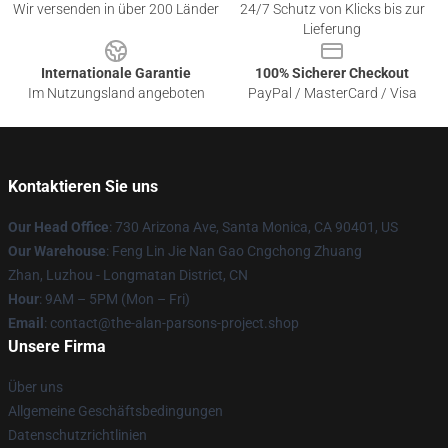
Wir versenden in über 200 Länder
24/7 Schutz von Klicks bis zur
Lieferung
Internationale Garantie
100% Sicherer Checkout
Im Nutzungsland angeboten
PayPal / MasterCard / Visa
Kontaktieren Sie uns
Our Head Office
: 730 Arizona Ave, Santa Monica, CA 90401, US
Our Warehouse
: Feng Lin Jie Nan Gao Cngchong Zhuang
Zhan, Luzhou - Longmatan District, CN
Hour
: 9AM – 5PM (Mon – Fri)
Email
: contact@the-alan-parsons-project.shop
Unsere Firma
Über uns
Allgemeine Geschäftsbedingungen
Datenschutzrichtlinien