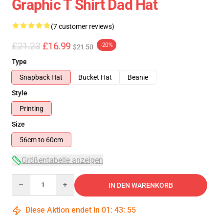
Graphic T Shirt Dad Hat
(7 customer reviews)
£21.23
£16.99
-20%
$21.50
Type
Snapback Hat
Bucket Hat
Beanie
Style
Printing
Size
56cm to 60cm
Größentabelle anzeigen
Quantity
IN DEN WARENKORB
Diese Aktion endet in
01
:
43
:
54